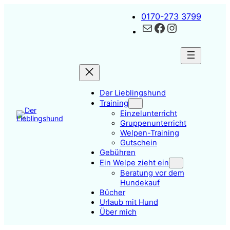
Zum
0170-273 3799
Inhalt
Kontakt
Facebook
Instagram
springen
Der Lieblingshund
Training
Einzelunterricht
Gruppenunterricht
Welpen-Training
Gutschein
Gebühren
Ein Welpe zieht ein
Beratung vor dem
Hundekauf
Bücher
Urlaub mit Hund
Über mich