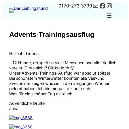
Kontakt
Faceboo
Instag
Zum
0170-273 3799
Inhalt
springen
Advents-Trainingsausflug
Hallo ihr Lieben,
…12 Hunde, doppelt so viele Menschen und alle friedlich
vereint. Gibts nicht? Gibts doch 🙂
Unser Advents-Trainings-Ausflug war absolut spitze!
Bei schönstem Winterwetter konnten alle Vier-und
Zweibeiner zeigen was sie in den vergangen Wochen
gelernt haben. Ich bin mega stolz auf euch.
Was für ein schöner Tag mit euch.
Adventliche Grüße
Jana