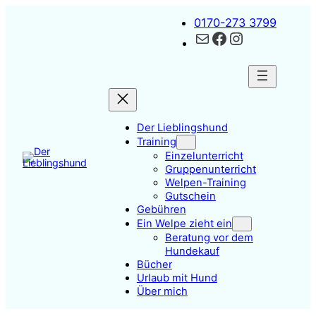
Zum
0170-273 3799
Inhalt
Kontakt
Facebook
Instagram
springen
Der Lieblingshund
Training
Einzelunterricht
Gruppenunterricht
Welpen-Training
Gutschein
Gebühren
Ein Welpe zieht ein
Beratung vor dem
Hundekauf
Bücher
Urlaub mit Hund
Über mich