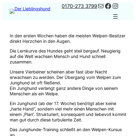
Kontakt
Faceboo
Instag
Zum
0170-273 3799
Inhalt
springen
In den ersten Wochen haben die meisten Welpen-Besitzer
direkt Herzchen in den Augen.
Die Lernkurve des Hundes geht steil bergauf. Neugierig
auf die Welt wachsen Mensch und Hund schnell
zusammen.
Unsere Vierbeiner scheinen aber fast über Nacht
erwachsen zu werden. Der Übergang vom Welpen zum
Junghund ist oft fließend.
Ein Junghund verlangt ganz andere Dinge von seinem
Menschen als ein Welpe.
Ein Junghund (ab der 17. Woche) benötigt aber keine
„harte Hand“, sondern viel mehr einen Menschen mit
einem „Plan“. Strukturiert, konsequent und liebevoll kommt
man gut durch diese turbulente Zeit.
Das Junghunde-Training schließt an den Welpen-Kursus
an.