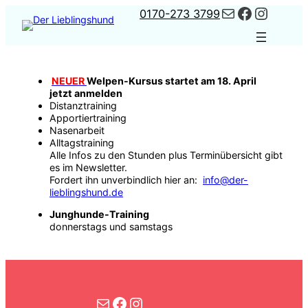
Kontakt
Faceboo
Instag
Zum
0170-273 3799
Inhalt
springen
NEUER
Welpen-Kursus startet am 18. April
jetzt anmelden
Distanztraining
Apportiertraining
Nasenarbeit
Alltagstraining
Alle Infos zu den Stunden plus Terminübersicht gibt
es im Newsletter.
Fordert ihn unverbindlich hier an:
info@der-
lieblingshund.de
Junghunde-Training
donnerstags und samstags
Kontakt
Facebook
Instagram